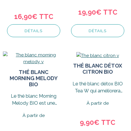
théière en verre...
19,90€ TTC
16,90€ TTC
DÉTAILS
DÉTAILS
THÉ BLANC DÉTOX
CITRON BIO
THÉ BLANC
MORNING MELODY
Le thé blanc détox BIO
BIO
Tea W qui améliorera
Le thé blanc Morning
votre quotidien.
Melody BIO est une
À partir de
recette de thé blanc et
À partir de
thé vert fleurie.
9,90€ TTC