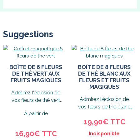
Suggestions
BOÎTE DE 6 FLEURS
BOÎTE DE 8 FLEURS
DE THÉ VERT AUX
DE THÉ BLANC AUX
FRUITS MAGIQUES
FLEURS ET FRUITS
MAGIQUES
Admirez l'éclosion de
Admirez l'éclosion de
vos fleurs de thé vert
vos fleurs de thé blanc
aux saveurs fruitées et
À partir de
aux saveurs fleuries et
dégustez...
19,90€ TTC
fruitées...
16,90€ TTC
Indisponible