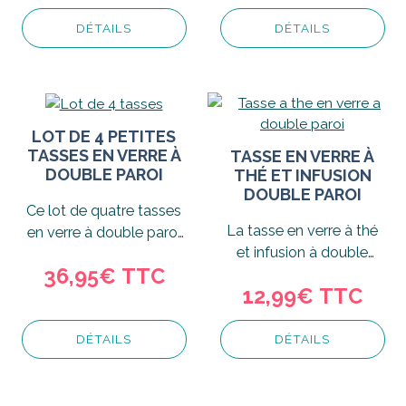
DÉTAILS
DÉTAILS
LOT DE 4 PETITES
TASSES EN VERRE À
TASSE EN VERRE À
DOUBLE PAROI
THÉ ET INFUSION
DOUBLE PAROI
Ce lot de quatre tasses
La tasse en verre à thé
en verre à double paroi
et infusion à double
est idéal pour réaliser
36,95€ TTC
paroi est très pratique
des thés...
12,99€ TTC
vous...
DÉTAILS
DÉTAILS