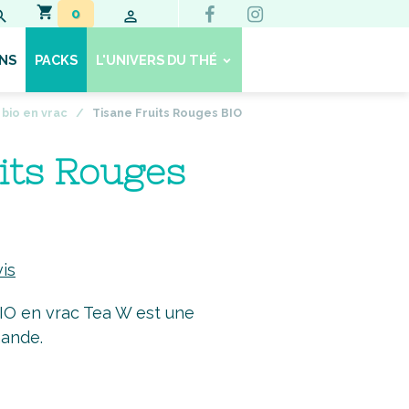
0
NS
PACKS
L'UNIVERS DU THÉ
 bio en vrac
Tisane Fruits Rouges BIO
its Rouges
vis
BIO en vrac Tea W est une
mande.