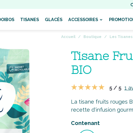
OOIBOS
TISANES
GLACÉS
ACCESSOIRES
PROMOTIO
Accueil
Boutique
Les Tisanes
Tisane Fru
BIO
5 / 5
1 a
La tisane fruits rouges 
recette d'infusion gour
Contenant