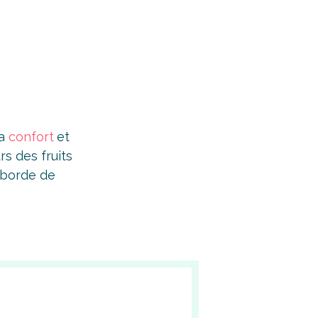
ra
confort
et
rs des fruits
éborde de