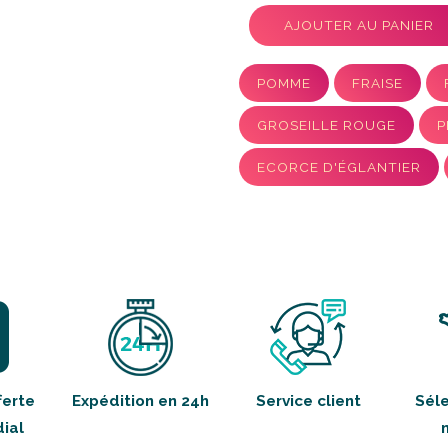
AJOUTER AU PANIER
POMME
FRAISE
GROSEILLE ROUGE
P
ECORCE D'ÉGLANTIER
ferte
Expédition en 24h
Service client
Séle
ial