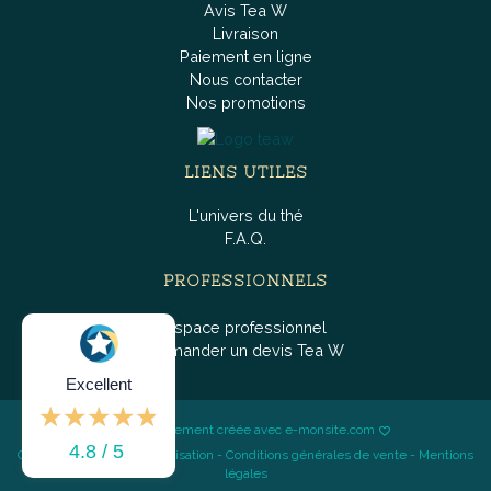
Avis Tea W
Livraison
Paiement en ligne
Nous contacter
Nos promotions
LIENS UTILES
L'univers du thé
F.A.Q.
PROFESSIONNELS
Espace professionnel
Demander un devis Tea W
Excellent
Boutique fièrement créée avec e-monsite.com
4.8 / 5
Conditions générales d'utilisation
-
Conditions générales de vente
-
Mentions
légales