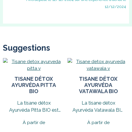
12/12/2024
Suggestions
TISANE DÉTOX
TISANE DÉTOX
AYURVÉDA PITTA
AYURVÉDA
BIO
VATAWALA BIO
La tisane détox
La tisane détox
Ayurvéda Pitta BIO est
Ayurvéda Vatawala BIO
inspirée de la médecine
est une recette
À partir de
À partir de
ayurvédique,...
ayurvédique qui
correspond...