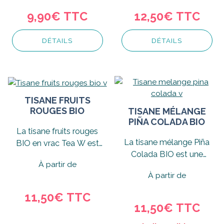
9,90€ TTC
12,50€ TTC
DÉTAILS
DÉTAILS
TISANE FRUITS
ROUGES BIO
TISANE MÉLANGE
PIÑA COLADA BIO
La tisane fruits rouges
La tisane mélange Piña
BIO en vrac Tea W est
Colada BIO est une
une recette d'infusion
À partir de
tisane aux saveurs d'été
gourmande.
À partir de
qui...
11,50€ TTC
11,50€ TTC