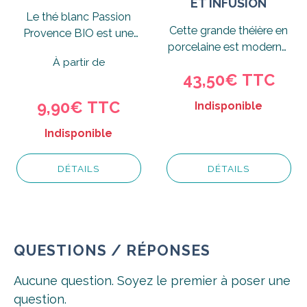
ET INFUSION
Le thé blanc Passion
Cette grande théière en
Provence BIO est une
porcelaine est moderne,
recette fraiche associant
À partir de
design et pratique à la
le thé blanc et le...
43,50€ TTC
fois.
9,90€ TTC
Indisponible
Indisponible
DÉTAILS
DÉTAILS
QUESTIONS / RÉPONSES
Aucune question. Soyez le premier à poser une
question.