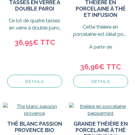
TASSES EN VERRE À
THÉIÈRE EN
DOUBLE PAROI
PORCELAINE À THÉ
ET INFUSION
Ce lot de quatre tasses
Cette théière en
en verre à double paroi
porcelaine est idéal pour
est idéal pour réaliser
36,95€ TTC
prendre le temps de
des thés...
À partir de
savourez son infusion.
36,96€ TTC
DÉTAILS
DÉTAILS
THÉ BLANC PASSION
GRANDE THÉIÈRE EN
PROVENCE BIO
PORCELAINE À THÉ