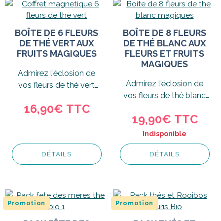
BOÎTE DE 6 FLEURS
BOÎTE DE 8 FLEURS
DE THÉ VERT AUX
DE THÉ BLANC AUX
FRUITS MAGIQUES
FLEURS ET FRUITS
MAGIQUES
Admirez l'éclosion de
Admirez l'éclosion de
vos fleurs de thé vert
vos fleurs de thé blanc
aux saveurs fruitées et
16,90€
TTC
aux saveurs fleuries et
dégustez...
19,90€
TTC
fruitées...
Indisponible
DÉTAILS
DÉTAILS
Promotion
Promotion