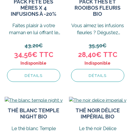
PACK FÊTE DES
PACK THÉS ET
MÈRES X 4
ROOIBOS FLEURIS
INFUSIONS À -20%
BIO
Faites plaisir à votre
Vous aimez les infusions
maman en lui offrant le
fleuries ? Dégustez
pack fête des mères Tea
notre pack thés et
43,20€
35,50€
W et bénéficiez...
rooibos fleuris Bio Tea...
34,56€
TTC
28,40€
TTC
Indisponible
Indisponible
DÉTAILS
DÉTAILS
THÉ BLANC TEMPLE
THÉ NOIR DÉLICE
NIGHT BIO
IMPÉRIAL BIO
Le thé blanc Temple
Le thé noir Délice