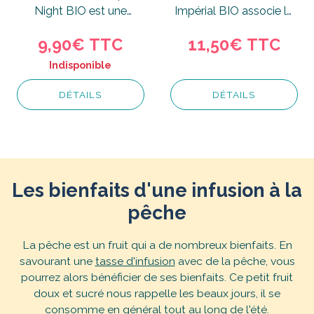
Night BIO est une
Impérial BIO associe le
recette de thé blanc et
thé noir à la douceur...
9,90€
TTC
11,50€
TTC
de thé vert fruitée...
Indisponible
DÉTAILS
DÉTAILS
Les bienfaits d'une infusion à la
pêche
La pêche est un fruit qui a de nombreux bienfaits. En
savourant une
tasse d'infusion
avec de la pêche, vous
pourrez alors bénéficier de ses bienfaits. Ce petit fruit
doux et sucré nous rappelle les beaux jours, il se
consomme en général tout au long de l'été.