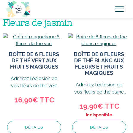
Fleurs de jasmin
BOÎTE DE 6 FLEURS
BOÎTE DE 8 FLEURS
DE THÉ VERT AUX
DE THÉ BLANC AUX
FRUITS MAGIQUES
FLEURS ET FRUITS
MAGIQUES
Admirez l'éclosion de
Admirez l'éclosion de
vos fleurs de thé vert
vos fleurs de thé blanc
aux saveurs fruitées et
16,90€
TTC
aux saveurs fleuries et
dégustez...
19,90€
TTC
fruitées...
Indisponible
DÉTAILS
DÉTAILS