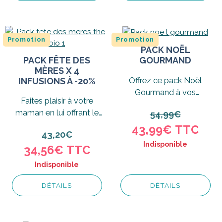
Promotion
Promotion
PACK NOËL
GOURMAND
PACK FÊTE DES
MÈRES X 4
Offrez ce pack Noël
INFUSIONS À -20%
Gourmand à vos
Faites plaisir à votre
proches, composé de
maman en lui offrant le
54,99€
plusieurs infusions
pack fête des mères Tea
43,99€
TTC
fruitées...
43,20€
W et bénéficiez...
Indisponible
34,56€
TTC
Indisponible
DÉTAILS
DÉTAILS