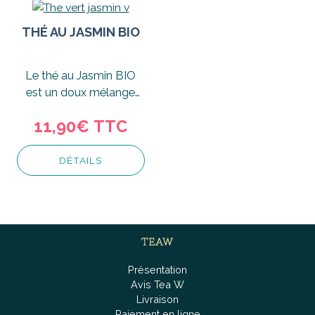
THÉ AU JASMIN BIO
Le thé au Jasmin BIO
est un doux mélange
entre le thé vert et le
11,90€
TTC
Jasmin.
DÉTAILS
TEAW
Présentation
Avis Tea W
Livraison
Paiement en ligne