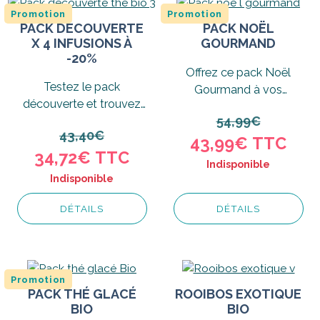
Promotion
Promotion
PACK DÉCOUVERTE
PACK NOËL
X 4 INFUSIONS À
GOURMAND
-20%
Offrez ce pack Noël
Testez le pack
Gourmand à vos
découverte et trouvez
proches, composé de
54,99€
votre thé ou tisane Bio
plusieurs infusions
43,40€
Tea W préféré...
43,99€
TTC
fruitées...
34,72€
TTC
Indisponible
Indisponible
DÉTAILS
DÉTAILS
Promotion
PACK THÉ GLACÉ
ROOIBOS EXOTIQUE
BIO
BIO