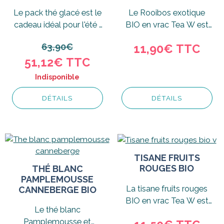
Le pack thé glacé est le
Le Rooibos exotique
cadeau idéal pour l'été !
BIO en vrac Tea W est
Réalisez...
une recette
63,90€
11,90€
TTC
délicieusement
51,12€
TTC
gourmande.
Indisponible
DÉTAILS
DÉTAILS
TISANE FRUITS
ROUGES BIO
THÉ BLANC
PAMPLEMOUSSE
La tisane fruits rouges
CANNEBERGE BIO
BIO en vrac Tea W est
Le thé blanc
une recette d'infusion
Pamplemousse et