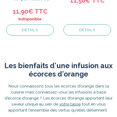
11,50€
TTC
gourmande.
Canneberge glacé BIO
11,90€
TTC
est une recette pour les
amateurs de...
Indisponible
DÉTAILS
DÉTAILS
Les bienfaits d'une infusion aux
écorces d'orange
Nous connaissons tous les écorces d'orange dans la
cuisine mais connaissez-vous les infusions à base
d'écorce d'orange ? Les écorces d'orange apportent leur
saveur unique au sein de
votre tasse
tout en vous
apportant l'ensemble des vertus qu'elles détiennent.