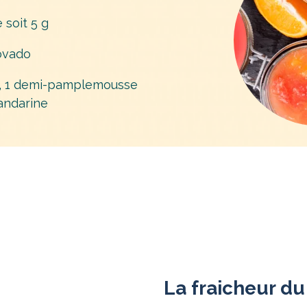
 soit 5 g
ovado
s, 1 demi-pamplemousse
andarine
La fraicheur du 