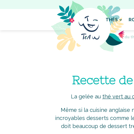
THÉS
R
Accueil
Pages
L'univers du t
Recette de
La gelée au
thé vert au 
Même si la cuisine anglaise 
incroyables desserts comme le
doit beaucoup de dessert trè