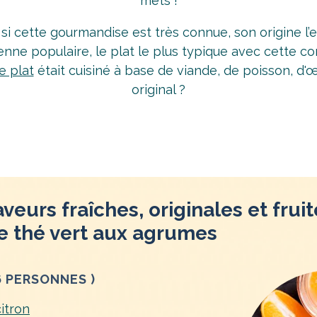
mets !
i cette gourmandise est très connue, son origine l’
nne populaire, le plat le plus typique avec cette co
e plat
était cuisiné à base de viande, de poisson, d'œ
original ?
veurs fraîches, originales et frui
e thé vert aux agrumes
6 PERSONNES )
citron