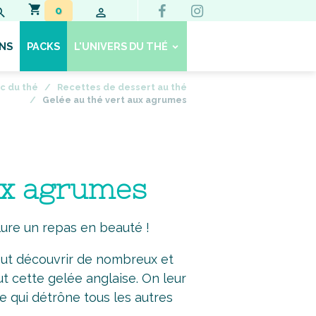
0
NS
PACKS
L'UNIVERS DU THÉ
c du thé
Recettes de dessert au thé
Gelée au thé vert aux agrumes
aux agrumes
ure un repas en beauté !
peut découvrir de nombreux et
 cette gelée anglaise. On leur
e qui détrône tous les autres