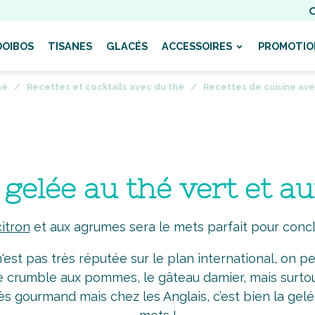
OOIBOS
TISANES
GLACÉS
ACCESSOIRES
PROMOTIO
hé
Recettes et cocktails avec du thé
Recettes de cuisine ave
 gelée au thé vert et 
citron
et aux agrumes sera le mets parfait pour concl
n'est pas très réputée sur le plan international, on 
 crumble aux pommes, le gâteau damier, mais surtout
s gourmand mais chez les Anglais, c’est bien la gelé