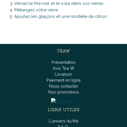
Versez le thé noir et le cola dans vos verres
Mélangez votre verre
Ajoutez les glaçons et une rondelle de citron
TEAW
Présentation
Avis Tea W
Livraison
Paiement en ligne
Nous contacter
Nos promotions
LIENS UTILES
L'univers du thé
F.A.Q.