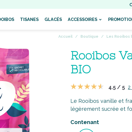
OOIBOS
TISANES
GLACÉS
ACCESSOIRES
PROMOTIO
Accueil
Boutique
Les Rooibos 
Rooibos Va
BIO
4.5 / 5
2
Le Rooibos vanille et fr
légèrement sucrée et f
Contenant