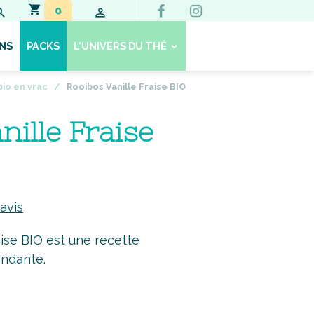
0
NS
PACKS
L'UNIVERS DU THÉ
bio en vrac
Rooibos Vanille Fraise BIO
nille Fraise
 avis
aise BIO est une recette
ondante.