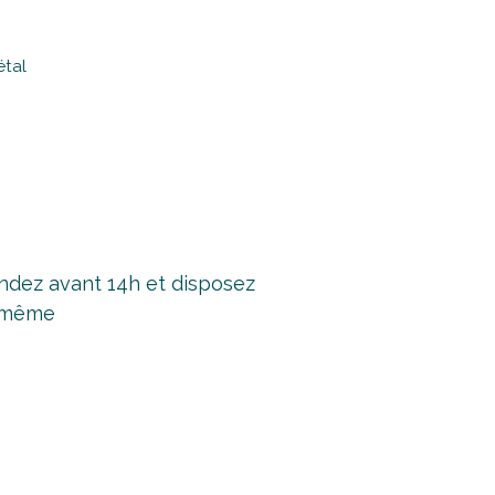
étal
ez avant 14h et disposez
r même