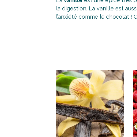
La
vanille
est une épice très p
la digestion. La vanille est au
l’anxiété comme le chocolat ! C