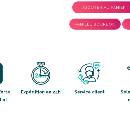
AJOUTER AU PANIER
VANILLE BOURBON
F
ferte
Expédition en 24h
Service client
Séle
ial